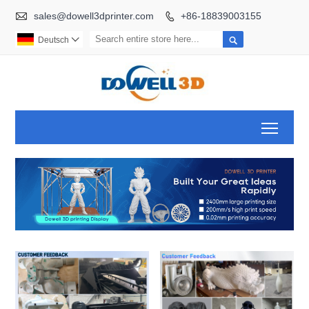

sales@dowell3dprinter.com
+86-18839003155


Deutsch

Toggl