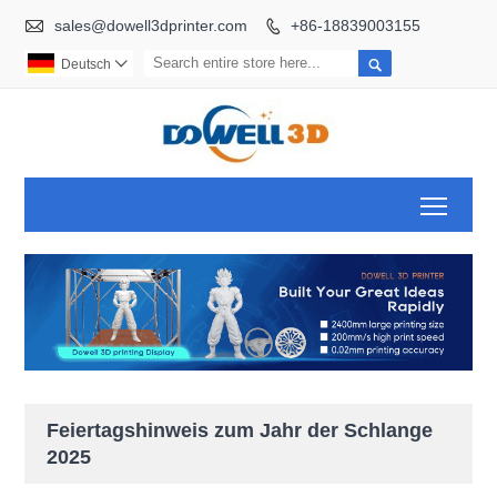

sales@dowell3dprinter.com
+86-18839003155


Deutsch

Toggl
Feiertagshinweis zum Jahr der Schlange
2025