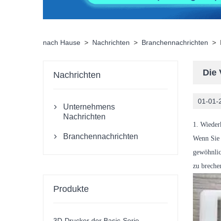
nach Hause
>
Nachrichten
>
Branchennachrichten
>
Die 
Nachrichten
01-01-
Unternehmens

Nachrichten
1. Wiede
Branchennachrichten

Wenn Sie 
gewöhnlic
zu brechen
Produkte
3D-Drucker der Basic-Serie