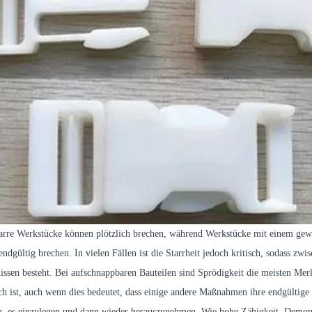
arre Werkstücke können plötzlich brechen, während Werkstücke mit einem gewis
 endgültig brechen. In vielen Fällen ist die Starrheit jedoch kritisch, sodass 
sen besteht. Bei aufschnappbaren Bauteilen sind Sprödigkeit die meisten Mer
ich ist, auch wenn dies bedeutet, dass einige andere Maßnahmen ihre endgültige 
, es einzulegen und dann wieder herauszunehmen. Wie hohe Zähigkeit, Demon