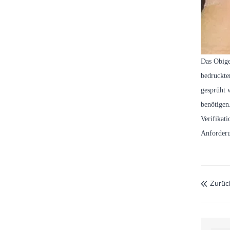
Das Obige
bedruckte
gesprüht 
benötigen
Verifikat
Anforderu
Zurüc
