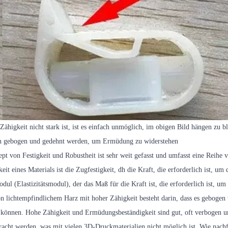
Zähigkeit nicht stark ist, ist es einfach unmöglich, im obigen Bild hängen zu b
n gebogen und gedehnt werden, um Ermüdung zu widerstehen
pt von Festigkeit und Robustheit ist sehr weit gefasst und umfasst eine Reihe 
keit eines Materials ist die Zugfestigkeit, dh die Kraft, die erforderlich ist,
ul (Elastizitätsmodul), der das Maß für die Kraft ist, die erforderlich ist, um
n lichtempfindlichem Harz mit hoher Zähigkeit besteht darin, dass es geboge
t können. Hohe Zähigkeit und Ermüdungsbeständigkeit sind gut, oft verbogen un
acht werden, was mit vielen 3D-Druckmaterialien nicht möglich ist. Wie nachfo