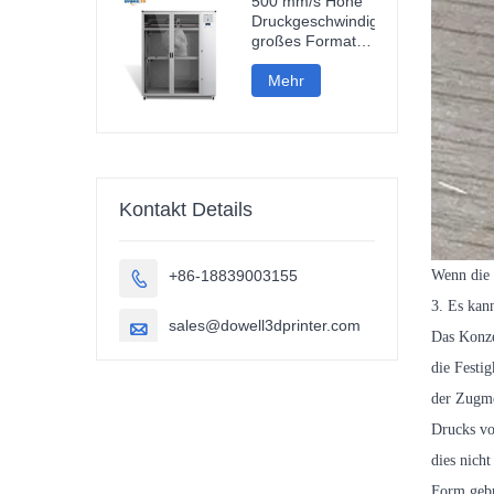
500 mm/s Hohe
Druckgeschwindigkeit,
großes Format
(1000 mm),
Kohlefaser-PLA-
Mehr
3D-Drucker für
Skulpturen und
Autoteile
Kontakt Details
+86-18839003155
Wenn die 

3. Es kan
sales@dowell3dprinter.com

Das Konze
die Festig
der Zugmod
Drucks vo
dies nich
Form gebr