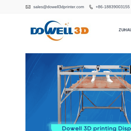

sales@dowell3dprinter.com
+86-18839003155

ZUHA