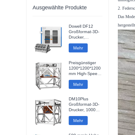
Ausgewählte Produkte
2. Feders
Das Model
hergestel
Dowell DF12
Großformat-3D-
Drucker,
Hochpräzisions-
3D-Maschine,
Mehr
Industriemodell-
Drucker
Preisgünstiger
1200*1200*1200
mm High-Speed-
FDM-Smart-3D-
Drucker mit
Mehr
WLAN-
Verbindung und
DM10Plus
hoher
Großformat-3D-
Druckgeschwindigkeit
Drucker, 1000
mm, 3D-Drucker
Mehr