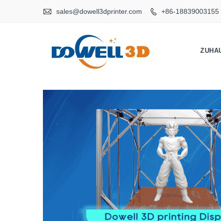

sales@dowell3dprinter.com
+86-18839003155

ZUHA