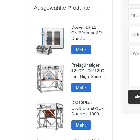
Ausgewählte Produkte
Dowell DF12
Großformat-3D-
Drucker,
Hochpräzisions-
3D-Maschine,
Mehr
Industriemodell-
Drucker
Preisgünstiger
1200*1200*1200
mm High-Speed-
FDM-Smart-3D-
Drucker mit
Mehr
WLAN-
ei
Verbindung und
DM10Plus
hoher
Großformat-3D-
Druckgeschwindigkeit
Drucker, 1000
mm, 3D-Drucker
Mehr