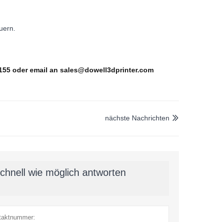
uern.
03155 oder email an sales@dowell3dprinter.com
nächste Nachrichten

chnell wie möglich antworten