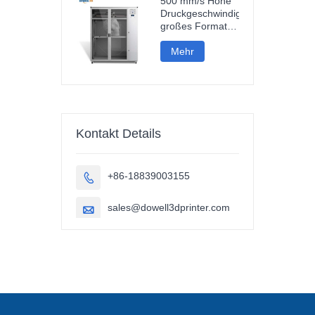
500 mm/s Hohe
Druckgeschwindigkeit,
großes Format
(1000 mm),
Kohlefaser-PLA-
Mehr
3D-Drucker für
Skulpturen und
Autoteile
Kontakt Details
+86-18839003155

sales@dowell3dprinter.com
