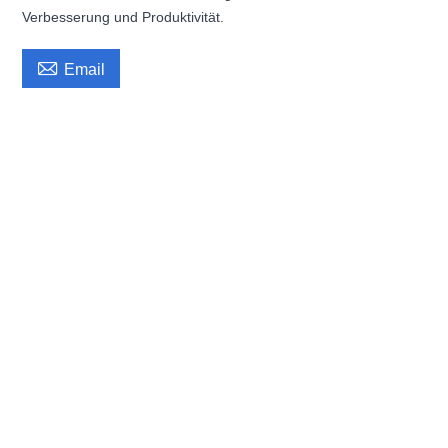
Verbesserung und Produktivität.

Email
FDM-Industrie-3D-Drucker: Groß, Hochgeschwindigkeit, Präzision für die
Automobilindustrie, Rapid Prototyping, Haus-3D-Drucker